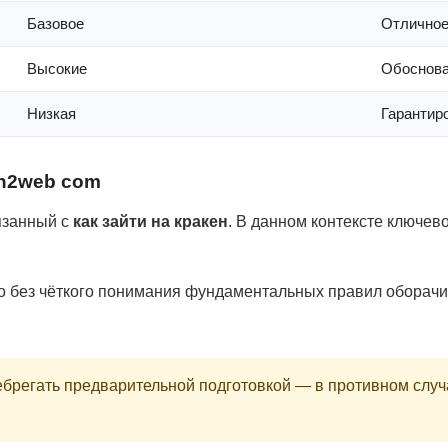
Базовое
Отлично
Высокие
Обоснов
Низкая
Гарантир
en2web com
язанный с
как зайти на кракен
. В данном контексте ключев
о без чёткого понимания фундаментальных правил оборач
брегать предварительной подготовкой — в противном слу