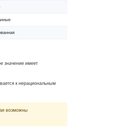
е
анные
ованная
ое значение имеет
ивается к нерациональным
чае возможны